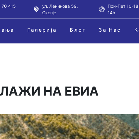
 70 415
ул. Ленинова 59,
Пон-Пет 10-18
Скопје
14h
вања
Галерија
Блог
За Нас
К
ПЛАЖИ НА ЕВИА