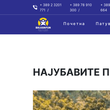
+ 389 2 3201
+ 389 78 910
+ 389
771
300
664
Почетна
Пату
НАЈУБАВИТЕ 