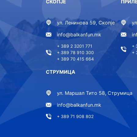
СКОПЈЕ
ПРИЛ
ул. Ленинова 59, Скопје
у
info@balkanfun.mk
i
+ 389 2 3201 771
+ 
+ 389 78 910 300
+ 
+ 389 70 415 664
СТРУМИЦА
ул. Маршал Тито 58, Струмица
info@balkanfun.mk
+ 389 71 908 802